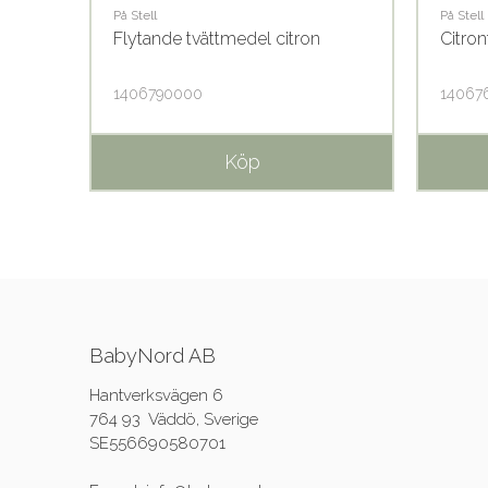
På Stell
På Stell
l
Flytande tvättmedel citron
Citro
1406790000
14067
Köp
BabyNord AB
Hantverksvägen 6
764 93 Väddö, Sverige
SE556690580701