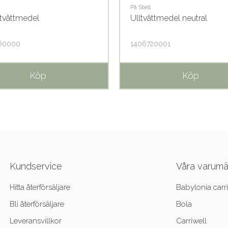
På Stell
ntvättmedel
Ulltvättmedel neutral
60000
1406720001
Köp
Köp
Kundservice
Våra varum
Hitta återförsäljare
Babylonia carri
Bli återförsäljare
Bola
Leveransvillkor
Carriwell