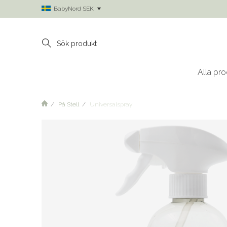
BabyNord SEK
Alla pro
På Stell
Universalspray