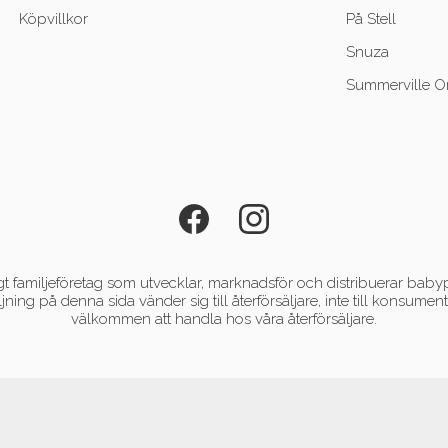
Köpvillkor
På Stell
Snuza
Summerville O
 familjeföretag som utvecklar, marknadsför och distribuerar babyp
ljning på denna sida vänder sig till återförsäljare, inte till konsum
välkommen att handla hos våra återförsäljare.