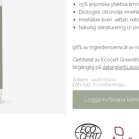
<5% anjoniska ytaktiva äm
Ekologisk citronolja, inneh
Innehåller även: vatten, na
Naturlig denaturering (2-
98% av ingredienserna är av n
Certifierat av Ecocert Greenl
tillgänglig på
detergtents.eco
Artikelnr: 1406770000
EAN-kod: 7070084060941
Logga in/Skapa kont