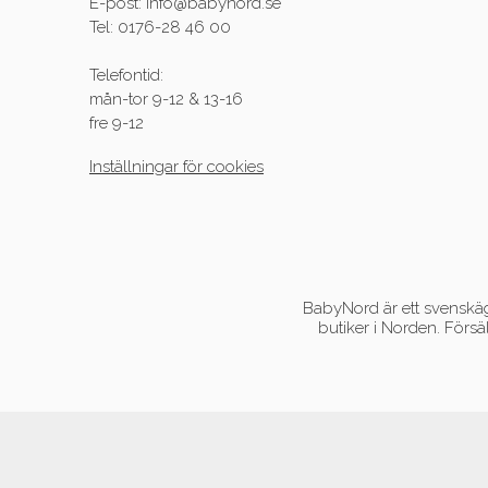
E-post: info@babynord.se
Tel: 0176-28 46 00
Telefontid:
mån-tor 9-12 & 13-16
fre 9-12
Inställningar för cookies
BabyNord är ett svenskägt
butiker i Norden. Försä