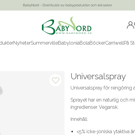
BabyNord - Distributör av babyprodukter och leksaker
dukter
Nyheter
Summerville
Babylonia
Bola
Böcker
Carriwell
På St
Universalspray
Universalspray för rengöring a
Sprayet har en naturlig och mi
ingredienser. Vegansk.
Innehåll:
<5% icke-joniska ytaktiva 