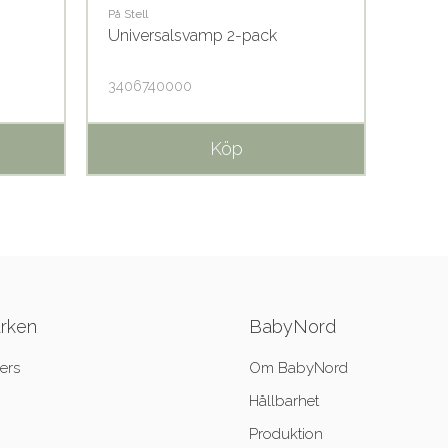
På Stell
På Stell
Universalsvamp 2-pack
Ullk
3406740000
3406
Köp
ärken
BabyNord
ers
Om BabyNord
Hållbarhet
Produktion