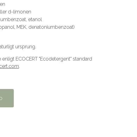
nen
åller d-limonen
triumbenzoat, etanol
propanol, MEK, denatoniumbenzoat)
aturligt ursprung.
ife enligt ECOCERT "Ecodetergent" standard
cert.com
.
o