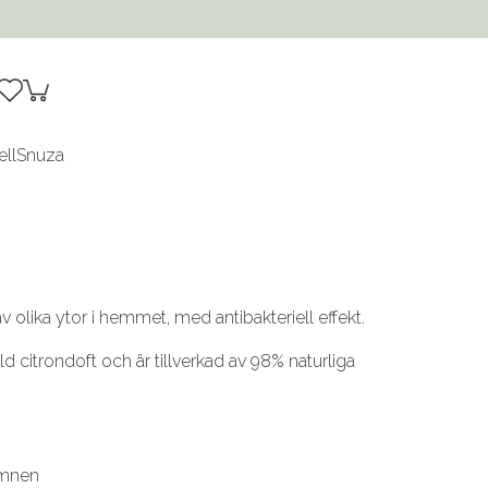
ell
Snuza
v olika ytor i hemmet, med antibakteriell effekt.
ld citrondoft och är tillverkad av 98% naturliga
ämnen