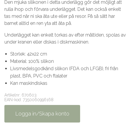
Den mjuka silikonen i detta underlägg gör det möjligt att
rulla ihop och förvara underlägget. Det kan också enkelt
tas med när ni ska äta ute eller på resor. På så sätt har
barnet alltid en ren yta att äta på.
Underlägget kan enkelt torkas av efter måltiden, spolas av
under kranen eller diskas i diskmaskinen.
Storlek: 42x22 cm
Material: 100% silikon
Livsmedelsgodkänd silikon (FDA och LFGB), fri från
plast, BPA, PVC och ftalater
Kan maskindiskas
Artikelnr: 670603
EAN-kod: 7350060996168
Logga in/Skapa konto