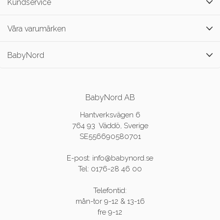
Kundservice
Våra varumärken
BabyNord
BabyNord AB
Hantverksvägen 6
764 93 Väddö, Sverige
SE556690580701
E-post: info@babynord.se
Tel: 0176-28 46 00
Telefontid:
mån-tor 9-12 & 13-16
fre 9-12