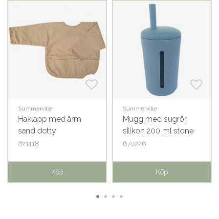
Summerville
Summerville
Haklapp med ärm
Mugg med sugrör
sand dotty
silikon 200 ml stone
blue
621118
670226
Köp
Köp