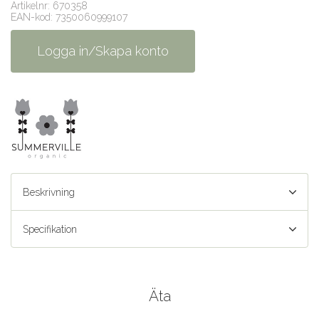
Artikelnr: 670358
EAN-kod: 7350060999107
Logga in/Skapa konto
Beskrivning
Specifikation
Äta