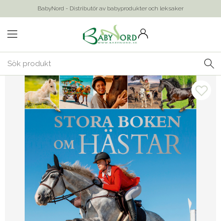
BabyNord - Distributör av babyprodukter och leksaker