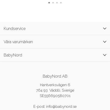
Kundservice
Våra varumärken
BabyNord
BabyNord AB
Hantverksvägen 6
764 93 Väddö, Sverige
SE556690580701
E-post: info@babynord.se