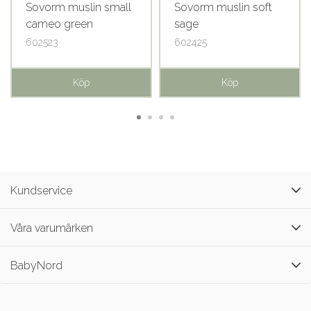
Sovorm muslin small
Sovorm muslin soft
cameo green
sage
602523
602425
Köp
Köp
Kundservice
Våra varumärken
BabyNord