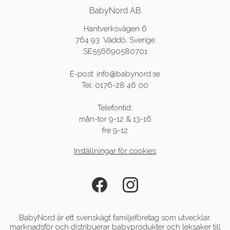
BabyNord AB
Hantverksvägen 6
764 93 Väddö, Sverige
SE556690580701
E-post: info@babynord.se
Tel: 0176-28 46 00
Telefontid:
mån-tor 9-12 & 13-16
fre 9-12
Inställningar för cookies
BabyNord är ett svenskägt familjeföretag som utvecklar,
marknadsför och distribuerar babyprodukter och leksaker till