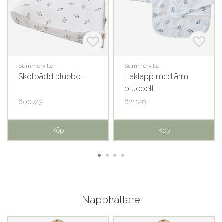
Summerville
Summerville
Skötbädd bluebell
Haklapp med ärm
bluebell
600723
621126
Köp
Köp
Napphållare