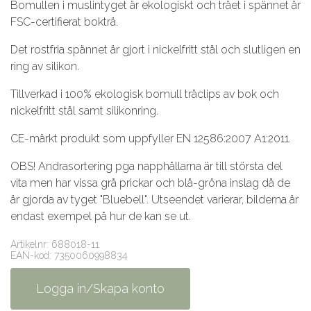
Bomullen i muslintyget är ekologiskt och träet i spännet är
FSC-certifierat bokträ.
Det rostfria spännet är gjort i nickelfritt stål och slutligen en
ring av silikon.
Tillverkad i 100% ekologisk bomull träclips av bok och
nickelfritt stål samt silikonring.
CE-märkt produkt som uppfyller EN 12586:2007 A1:2011.
OBS! Andrasortering pga napphållarna är till största del
vita men har vissa grå prickar och blå-gröna inslag då de
är gjorda av tyget "Bluebell". Utseendet varierar, bilderna är
endast exempel på hur de kan se ut.
Artikelnr: 688018-11
EAN-kod: 7350060998834
Logga in/Skapa konto