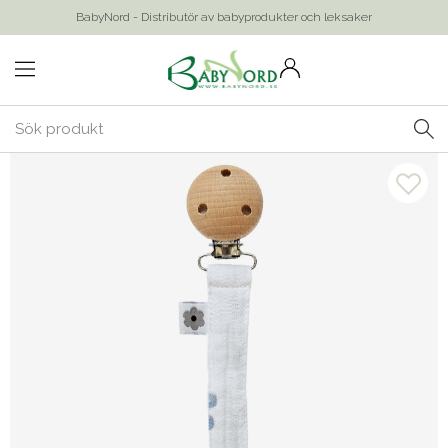
BabyNord - Distributör av babyprodukter och leksaker