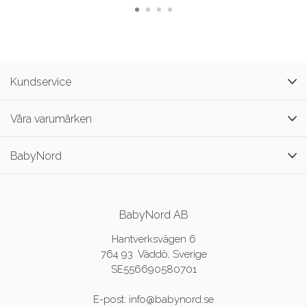
Kundservice
Våra varumärken
BabyNord
BabyNord AB
Hantverksvägen 6
764 93 Väddö, Sverige
SE556690580701
E-post: info@babynord.se