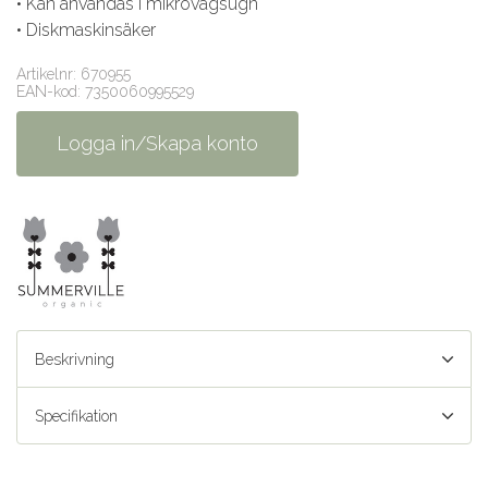
• Kan användas i mikrovågsugn
• Diskmaskinsäker
Artikelnr: 670955
EAN-kod: 7350060995529
Logga in/Skapa konto
Beskrivning
Specifikation