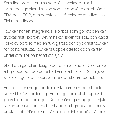
Samtliga produkter i matsetet är tillverkade i 100%
livsmedelsgodkänd silikon som är godkänd enligt både
FDA och LFGB, den högsta klassificeringen av silikon, sk
Platinum silicone.
Tallriken har en integrerad silikonbas som gör att den kan
tryckas fast i bordet. Det minskar risken för spill och kladd.
Torka av bordet med en fuktig trasa och tryck fast tallriken
för bästa resultat. Tallrikens uppdelade fack och kanter
underlättar för barnet att äta själv.
Sked och gaffel är designade för små händer. De är enkla
att greppa och bekväma för barnet att hålla i. Den mjuka
silikonen gör dem skonsamma och sköna i barnets mun.
En spillsäker mugg för de minsta barnen med ett lock
som sitter fast ordentligt. En mugg som tål att tappas i
golvet, om och om igen. Den behändiga muggen i mjuk
silikon är enkel för små barnhänder att greppa och dricka
ur, utan spill. När det spillsäkra locket inte behövs längre