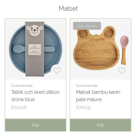
Matset
Sista chansen
Summerville
Summerville
Tallrik och sked silikon
Matset bambu kanin
stone blue
pale mauve
670306
670031
Köp
Köp