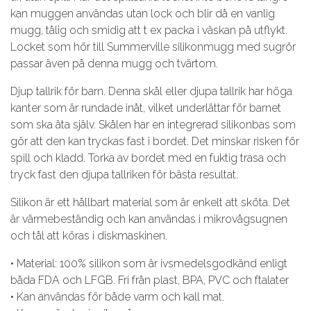
kan muggen användas utan lock och blir då en vanlig
mugg, tålig och smidig att t ex packa i väskan på utflykt.
Locket som hör till Summerville silikonmugg med sugrör
passar även på denna mugg och tvärtom.
Djup tallrik för barn. Denna skål eller djupa tallrik har höga
kanter som är rundade inåt, vilket underlättar för barnet
som ska äta själv. Skålen har en integrerad silikonbas som
gör att den kan tryckas fast i bordet. Det minskar risken för
spill och kladd. Torka av bordet med en fuktig trasa och
tryck fast den djupa tallriken för bästa resultat.
Silikon är ett hållbart material som är enkelt att sköta. Det
är värmebeständig och kan användas i mikrovågsugnen
och tål att köras i diskmaskinen.
• Material: 100% silikon som är ivsmedelsgodkänd enligt
båda FDA och LFGB. Fri från plast, BPA, PVC och ftalater
• Kan användas för både varm och kall mat.