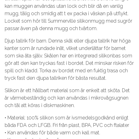
kan muggen användas utan lock och blir då en vanlig
mugg, tålig och smidig att t ex packa i väskan på utflykt.
Locket som hör till Summerville silikonmugg med sugrör
passar även på denna mugg och tvärtom.
Djup tallrik för barn. Denna skål eller djupa tallrik har höga
kanter som är rundade inåt, vilket underlättar för barnet
som ska äta själv. Skålen har en integrerad silikonbas som
gör att den kan tryckas fast i bordet. Det minskar risken för
spill och kladd. Torka av bordet med en fuktig trasa och
tryck fast den djupa tallriken för bästa resultat.
Silikon är ett hållbart material som är enkelt att sköta. Det
är värmebeständig och kan användas i mikrovågsugnen
och tål att köras i diskmaskinen.
• Material: 100% silikon som är ivsmedelsgodkänd enligt
båda FDA och LFGB. Fri från plast, BPA, PVC och ftalater
• Kan användas för både varm och kall mat.