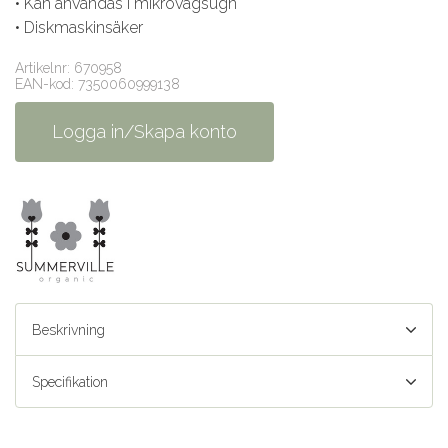
• Kan användas i mikrovågsugn
• Diskmaskinsäker
Artikelnr: 670958
EAN-kod: 7350060999138
Logga in/Skapa konto
Beskrivning
Specifikation