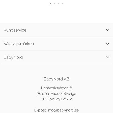
Kundservice
Våra varumärken
BabyNord
BabyNord AB
Hantverksvägen 6
764 93 Väddö, Sverige
SE556690580701
E-post: info@babynord.se