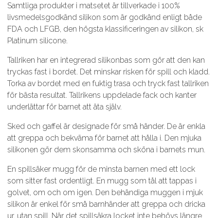
Samtliga produkter i matsetet är tillverkade i 100%
livsmedelsgodkänd silikon som är godkänd enligt både
FDA och LFGB, den högsta klassificeringen av silikon, sk
Platinum silicone.
Tallriken har en integrerad silikonbas som gör att den kan
tryckas fast i bordet. Det minskar risken för spill och kladd.
Torka av bordet med en fuktig trasa och tryck fast tallriken
för bästa resultat. Tallrikens uppdelade fack och kanter
underlättar för barnet att äta själv.
Sked och gaffel är designade för små händer. De är enkla
att greppa och bekväma för barnet att hålla i. Den mjuka
silikonen gör dem skonsamma och sköna i barnets mun.
En spillsäker mugg för de minsta barnen med ett lock
som sitter fast ordentligt. En mugg som tål att tappas i
golvet, om och om igen. Den behändiga muggen i mjuk
silikon är enkel för små barnhänder att greppa och dricka
ur, utan spill. När det spillsäkra locket inte behövs längre