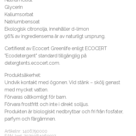
Glycerin
Kaliumsorbat
Natriumbensoat
Ekologisk citronolja, innehåller d-limon
96% av ingredienserna är av naturligt ursprung.
Certifierat av Ecocert Greenlife enligt ECOCERT
"Ecodetergent" standard tillgänglig på
detergtents.ecocert.com.
Produktsäkerhet:
Undvik kontakt med ögonen. Vid stänk – skölj genast
med mycket vatten.
Förvaras oåtkomligt för barn.
Förvara frostfritt och inte i direkt solljus.
Produkten är biologiskt nedbrytbar och fri från fosfater,
parfym och färgämnen.
Artikelnr: 1406790000