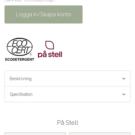
EAN-kod: 7070084060927
Logga in/Skapa konto
Beskrivning
Specifikation
På Stell