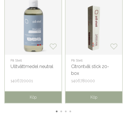
På Stell
På Stell
Ulltvättmedel neutral
Citrontvål stick 20-
box
1406720001
1406780000
Köp
Köp