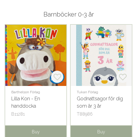
Barnböcker 0-3 år
Barthelson Förlag
Tukan Förlag
Lilla Kon - En
Godnattsagor för dig
handdocka
som är 3 år
B11281
T88986
Buy
Buy