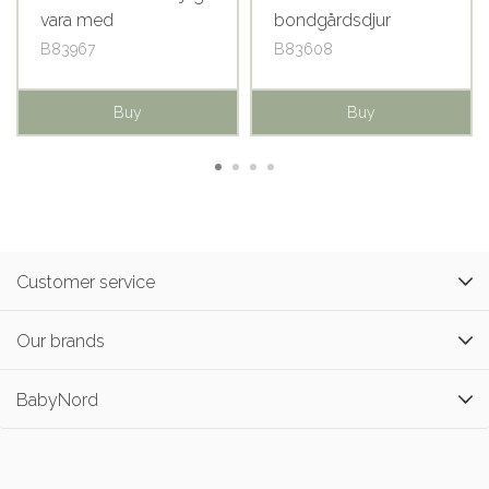
vara med
bondgårdsdjur
B83967
B83608
Buy
Buy
Customer service
Our brands
BabyNord