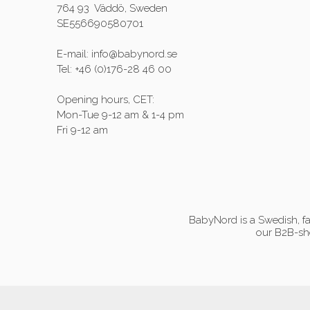
764 93 Väddö, Sweden
SE556690580701
E-mail: info@babynord.se
Tel: +46 (0)176-28 46 00
Opening hours, CET:
Mon-Tue 9-12 am & 1-4 pm
Fri 9-12 am
BabyNord is a Swedish, fa
our B2B-sho