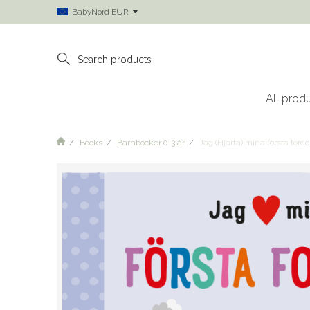
BabyNord EUR
All prod
Books
Barnböcker 0-3 år
Jag (Hjärta) mina första ford