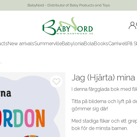
BabyNord - Distributor of Baby Products and Toys
ucts
New arrivals
Summerville
Babylonia
Bola
Books
Carriwell
På S
on
Jag (Hjärta) mina
I denna färgglada bok med flik
Titta på bilderna och lyft på de
gömmer sig där!
Med stadiga flikar och ett gre
bok för de minsta barnen.