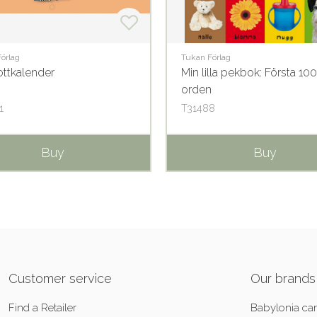
Förlag
Tukan Förlag
ottkalender
Min lilla pekbok: Första 100
orden
1
T31488
Buy
Buy
Customer service
Our brands
Find a Retailer
Babylonia car