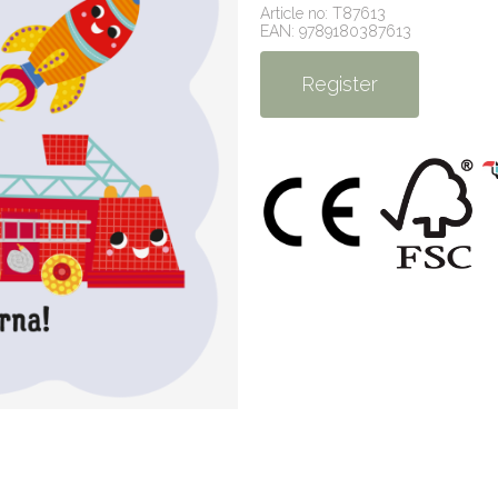
Article no: T87613
EAN: 9789180387613
Register