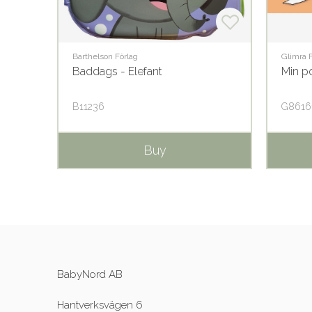
Barthelson Förlag
Glimra 
ar
Baddags - Elefant
Min p
B11236
G8616
Buy
BabyNord AB
Hantverksvägen 6