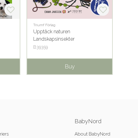
Triumf Förlag
Barthel
Upptäck naturen
Ett & 
Landskapsinsekter
B39359
B1112
Buy
BabyNord
riers
About BabyNord