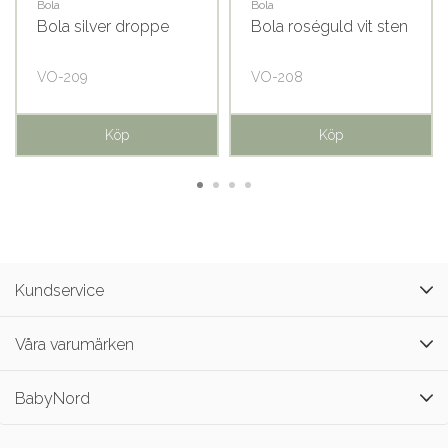
Bola
Bola
Bola silver droppe
Bola roséguld vit sten
VO-209
VO-208
Köp
Köp
Kundservice
Våra varumärken
BabyNord