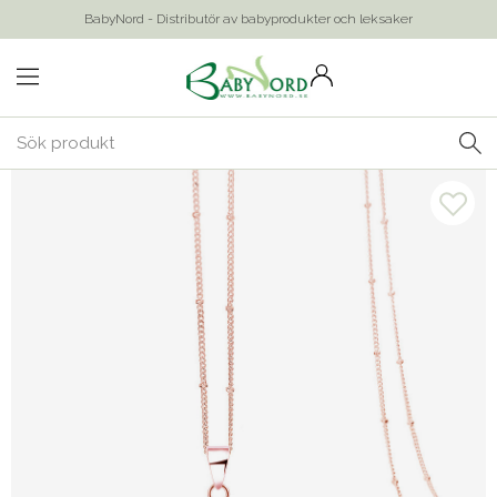
BabyNord - Distributör av babyprodukter och leksaker